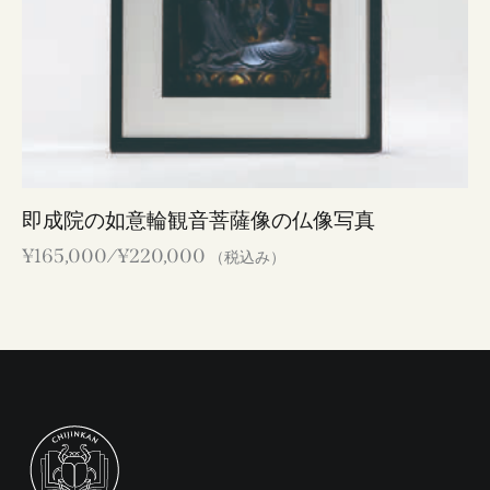
即成院の如意輪観音菩薩像の仏像写真
¥
165,000
⁄
¥
220,000
（税込み）